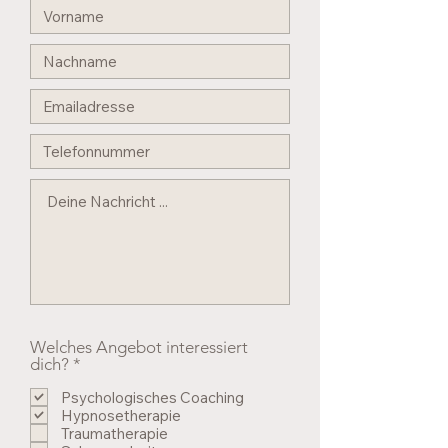
Welches Angebot interessiert
P
dich?
*
f
l
Psychologisches Coaching
i
Hypnosetherapie
c
Traumatherapie